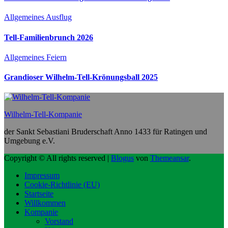
Allgemeines
Ausflug
Tell-Familienbrunch 2026
Allgemeines
Feiern
Grandioser Wilhelm-Tell-Krönungsball 2025
Wilhelm-Tell-Kompanie
der Sankt Sebastiani Bruderschaft Anno 1433 für Ratingen und
Umgebung e.V.
Copyright © All rights reserved
|
Blogus
von
Themeansar
.
Impressum
Cookie-Richtlinie (EU)
Startseite
Willkommen
Kompanie
Vorstand